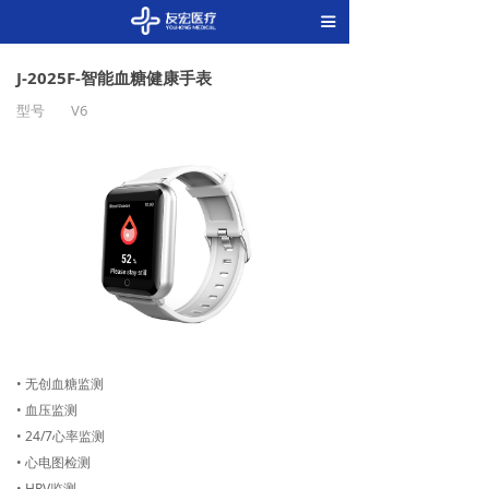
끀
J-2025F-智能血糖健康手表
型号
V6
• 无创血糖监测
• 血压监测
• 24/7心率监测
• 心电图检测
• HRV监测