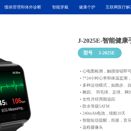
慢病管理和体外诊断
智能穿戴
健康个护
互联网医疗解
J-2025E-智能健
型号
J-2025E
• 心电图检测，触摸按钮即
• 7*24小时心率和体温监
• 多种运动模式，如跑步、
• 舞蹈、 羽毛球、足球、
• 女性月经周期追踪
• 防水等级5ATM
• 240mAh电池，续航10天
• 智能短信提醒，拒接，音
• 远程摄像头