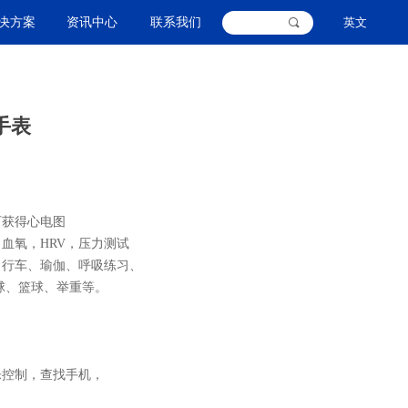
决方案
资讯中心
联系我们
英文
끠
康手表
可获得心电图
测，血氧，HRV，压力测试
自行车、瑜伽、呼吸练习、
网球、篮球、举重等。
乐控制，查找手机，