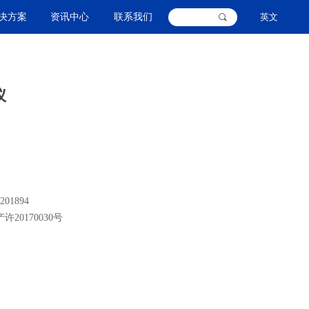
决方案
资讯中心
联系我们
英文
끠
仪
01894
0170030号