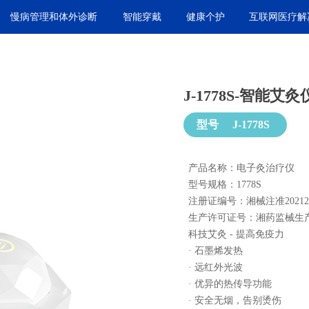
慢病管理和体外诊断
智能穿戴
健康个护
互联网医疗解
J-1778S-智能艾灸
型号
J-1778S
产品名称：电子灸治疗仪
型号规格：1778S
注册证编号：湘械注准202122
生产许可证号：湘药监械生产许2
科技艾灸 - 提高免疫力
· 石墨烯发热
· 远红外光波
· 优异的热传导功能
· 安全无烟，告别烫伤