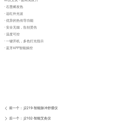
· 石墨烯发热
· 远红外光波
· 优异的热传导功能
· 安全无烟，告别烫伤
· 温度可控
· 一键开机，多色灯光指示
· 蓝牙APP智能操控
0
前一个：
J2219-智能脉冲舒缓仪
ꄴ
后一个：
J2102-智能艾灸仪
ꄲ