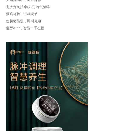
· 九大定制按摩模式, 行气活络
· 温度可控，三档调节
· 便携储能盒，即时充电
· 蓝牙APP，智能一手在握