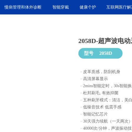
慢病管理和体外诊断
智能穿戴
健康个护
互联网医疗解
2058D-超声波电
型号
2058D
· 皮革质感，防刮机身
· 高清屏幕显示
· 2mins智能定时，30s智能
· 杜邦刷毛, 有效抑菌
· 五种刷牙模式：清洁，美
· 低噪音技术 低震手感
· 智能记忆芯片
· 30天强力续航（一天两次
· 40000次/分钟，声波振动