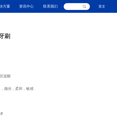
决方案
资讯中心
联系我们
英文
끠
动牙刷
换区提醒
白，抛光，柔和，敏感
）
技术