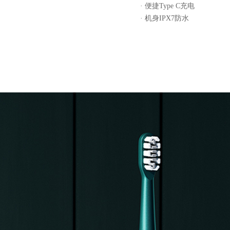
· 便捷Type C充电
· 机身IPX7防水