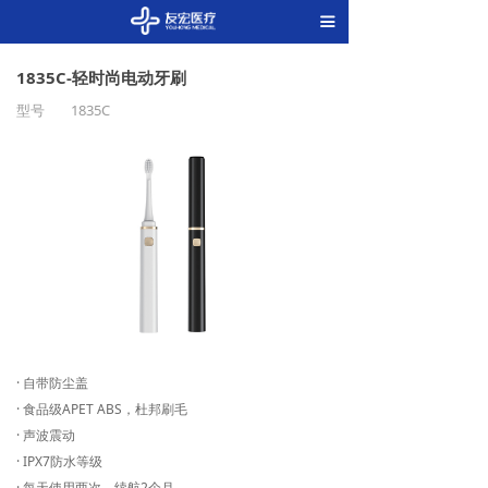
끀
1835C-轻时尚电动牙刷
型号
1835C
· 自带防尘盖
· 食品级APET ABS，杜邦刷毛
· 声波震动
· IPX7防水等级
· 每天使用两次，续航2个月