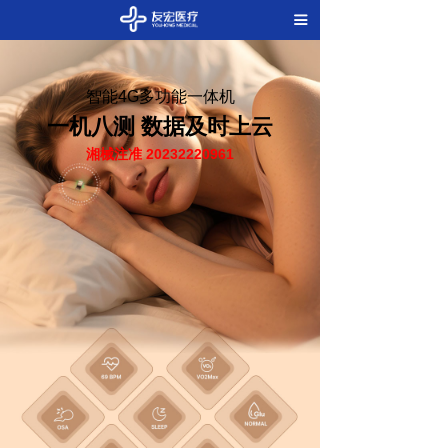
끀
智能4G多功能一体机
一机八测
数据及时上云
湘械注准 20232220961