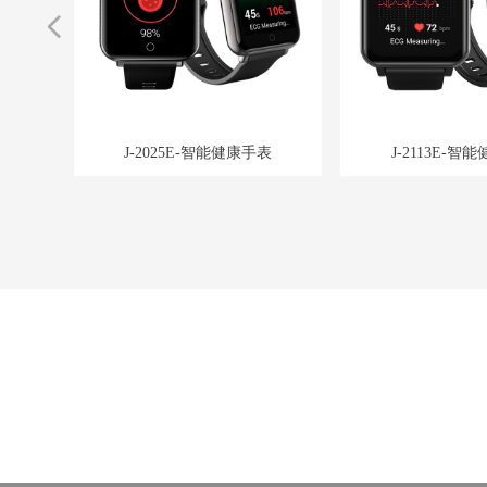
넳
血压血脂
蓝牙通话手
理疗床
通话手表
氧手表
联手表
手表
手表
手表
表
仪
J-2025E-智能健康手表
J-2113E-智